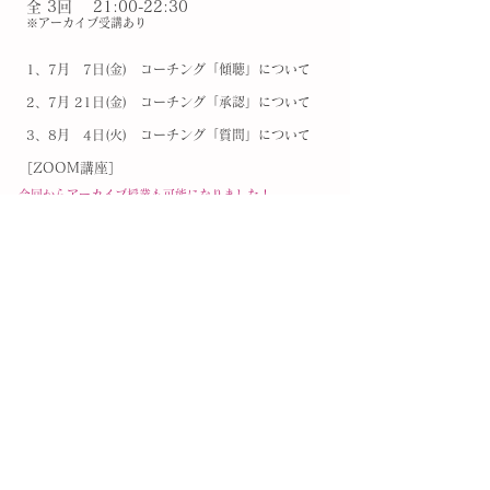
全 3回 21:00
-2
2:30
​※アーカイブ受講あり
1、7
月 7
日(金
) コーチング「傾聴」について
2、7月 21日(金) コーチング「承認」について
3、8月 4日(火) コーチング「質問」について
［ZOOM講座］
今回からアーカイブ授業も可能になりました！
時間が取れない回があっても安心して学んでいただけます。
定員 10名
各回
21:00
-2
2:30
1単位 1時間半
全3回講座
受講費 12,000円
※クレジットカード又は銀行振込にてお支払いください
。
お申し込みはこちら